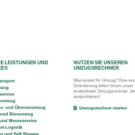
E LEISTUNGEN UND
NUTZEN SIE UNSEREN
CES
UMZUGSRECHNER
Was kostet Ihr Umzug? Eine erst
ansport
Orientierung liefert Ihnen unser
mzug
kostenfreier Umzugsrechner. Jet
ervice
ausprobieren!
enumzug
s- und Überseeumzug
Umzugsrechner starten
 und Büroumzug
 und Messeservice
l-Logistik
g und Self-Storage