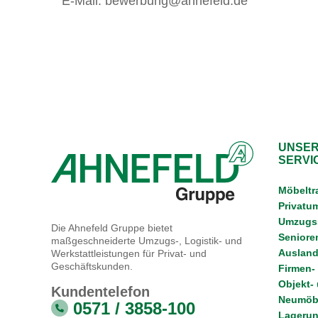
E-Mail: bewerbung@ahnefeld.de
UNSER
SERVI
Möbeltr
Privatu
Umzugss
Die Ahnefeld Gruppe bietet
Senior
maßgeschneiderte Umzugs-, Logistik- und
Ausland
Werkstattleistungen für Privat- und
Geschäftskunden.
Firmen-
Objekt-
Kundentelefon
Neumöbe
0571 / 3858-100
Lagerun