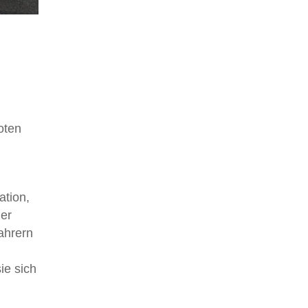
oten
ation,
der
ahrern
ie sich