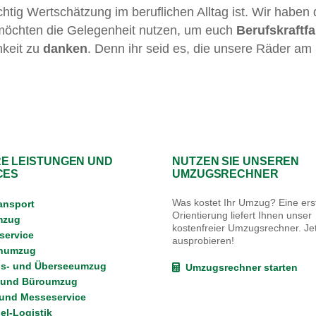
htig Wertschätzung im beruflichen Alltag ist.
Wir haben 
möchten die Gelegenheit nutzen, um euch
Berufskraftf
hkeit zu
danken
. Denn ihr seid es, die unsere Räder am
E LEISTUNGEN UND
NUTZEN SIE UNSEREN
CES
UMZUGSRECHNER
Was kostet Ihr Umzug? Eine erst
ansport
Orientierung liefert Ihnen unser
mzug
kostenfreier Umzugsrechner. Jet
ervice
ausprobieren!
enumzug
s- und Überseeumzug
Umzugsrechner starten
 und Büroumzug
 und Messeservice
l-Logistik