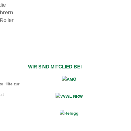
die
ahrern
 Rollen
WIR SIND MITGLIED BEI
e Hilfe zur
zt