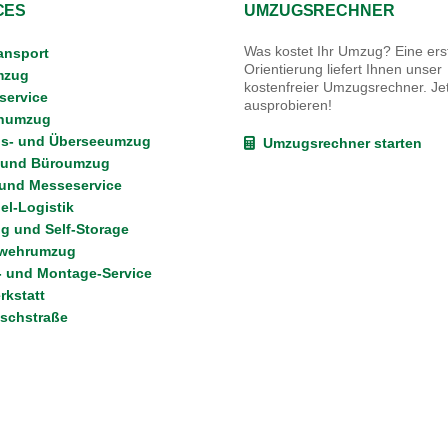
CES
UMZUGSRECHNER
Was kostet Ihr Umzug? Eine erst
ansport
Orientierung liefert Ihnen unser
mzug
kostenfreier Umzugsrechner. Jet
ervice
ausprobieren!
enumzug
s- und Überseeumzug
Umzugsrechner starten
 und Büroumzug
 und Messeservice
l-Logistik
g und Self-Storage
wehrumzug
 und Montage-Service
kstatt
schstraße